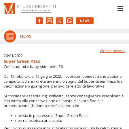
Le tue preferenze relative alla privacy
Informativa sulla raccolta
NEWS
elenco news >
20/01/2022
Super Green Pass
Colf, badanti e baby-sitter over 50
Dal 15 febbraio al 15 giugno 2022, i lavoratori domestici che abbiano
compiuto i 50 anni di età avranno bisogno del Super Green Pass (da
vaccinazione o guarigione) per svolgere attività lavorativa.
Si considera assente ingiustificato, senza conseguenze disciplinari e
con diritto alla conservazione del posto di lavoro fino alla
presentazione di idonea certificazione, chi:
non sia in possesso di Super Green Pass;
non ne esibisca una copia.
Per i giorni di assenza ingiustificata non sarà dovuta la retribuzione,