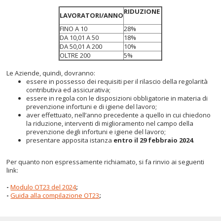
RIDUZIONE
LAVORATORI/ANNO
FINO A 10
28%
DA 10,01 A 50
18%
DA 50,01 A 200
10%
OLTRE 200
5%
Le Aziende, quindi, dovranno:
essere in possesso dei requisiti per il rilascio della regolarità
contributiva ed assicurativa;
essere in regola con le disposizioni obbligatorie in materia di
prevenzione infortuni e di igiene del lavoro;
aver effettuato, nell’anno precedente a quello in cui chiedono
la riduzione, interventi di miglioramento nel campo della
prevenzione degli infortuni e igiene del lavoro;
presentare apposita istanza
entro il 29 febbraio 2024
.
Per quanto non espressamente richiamato, si fa rinvio ai seguenti
link:
-
Modulo OT23 del 2024
;
-
Guida alla compilazione OT23
;