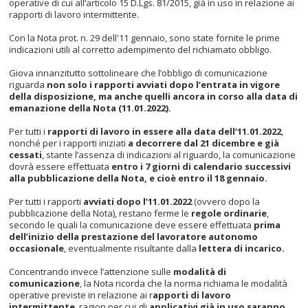
operative di cui all’articolo 15 D.Lgs. 81/2015, già in uso in relazione ai
rapporti di lavoro intermittente.
Con la Nota prot. n. 29 dell'11 gennaio, sono state fornite le prime
indicazioni utili al corretto adempimento del richiamato obbligo.
Giova innanzitutto sottolineare che l’obbligo di comunicazione
riguarda
non solo i rapporti avviati dopo l’entrata in vigore
della disposizione, ma anche quelli ancora in corso alla data di
emanazione della Nota (11.01.2022).
Per tutti i
rapporti di lavoro in essere alla data dell’11.01.2022
,
nonché per i rapporti iniziati
a decorrere dal 21 dicembre e già
cessati
, stante l’assenza di indicazioni al riguardo, la comunicazione
dovrà essere effettuata
entro i 7 giorni di calendario successivi
alla pubblicazione della Nota, e cioè entro il 18 gennaio.
Per tutti i rapporti
avviati dopo l’11.01.2022
(ovvero dopo la
pubblicazione della Nota), restano ferme le
regole ordinarie
,
secondo le quali la comunicazione deve essere effettuata
prima
dell’inizio della prestazione del lavoratore autonomo
occasionale
, eventualmente risultante dalla
lettera di incarico.
Concentrando invece l’attenzione sulle
modalità di
comunicazione
, la Nota ricorda che la norma richiama le modalità
operative previste in relazione ai r
apporti di lavoro
intermittente
, ragion per cui gli
applicativi già in uso saranno