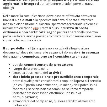
aggiornati o integrati
per consentire di adempiere ai nuovi
obblighi.
Nelle more, la comunicazione deve essere effettuata attraverso
l’invio di
una e-mail
allo specifico indirizzo di posta elettronica
messo a disposizione di ciascun Ispettorato territoriale (l’elenco è
richiamato cliccando
qui
). Trattasi di un
indirizzo di posta
ordinaria
e non certificata
, ragion per cui il personale ispettivo
potrà verificare anche presso i committenti la conservazione di una
copia della comunicazione.
Il corpo della mail
(alla quale non va quindi allegato alcun
documento)
deve richiamare le seguenti informazioni,
in assenza
delle quali la
comunicazione sarà considerata omessa
:
dati del
committente
e del
prestatore
;
luogo
della prestazione;
sintetica descrizione dell’
attività
;
data inizio prestazione e presumibile arco temporale
entro il quale potrà considerarsi compiuta l’opera o il servizio
(ad es. 1 giorno, una settimana, un mese). Nell’ipotesi in cui
l’opera o il servizio non sia compiuto nell’arco temporale
indicato sarà necessario effettuare una
nuova
comunicazione
;
ammontare del
compenso
, qualora stabilito al momento
dell’incarico.