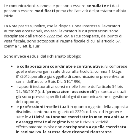
Le comunicazioni trasmesse possono essere
annullate
e i dati
possono essere
modificati
prima che l’attività del prestatore abbia
inizio.
La Nota precisa, inoltre, che la disposizione interessa i lavoratori
autonomi occasionali, ovvero i lavoratori le cui prestazioni sono
disciplinate dall’articolo 2222 cod. civ. e i cui compensi, dal punto di
vista fiscale, sono sottoposti al regime fiscale di cui all’articolo 67,
comma 1, lett. l), Tuir.
Sono invece esclusi dal richiamato obbligo:
le
collaborazioni coordinate e continuative
, ivi comprese
quelle etero-organizzate di cui all’articolo 2, comma 1, D.Lgs.
81/2015, peraltro già oggetto di comunicazione preventiva ai
sensi dell’articolo 9 bis D.L. 510/1996;
i rapporti instaurati ai sensi e nelle forme dell’articolo 54-bis
D.L. 50/2017 (c.d. “
prestazioni occasionali
”), rispetto ai quali
già sono previsti specifici obblighi di comunicazione e gestione
del rapporto;
le
professioni intellettuali
in quanto oggetto della apposita
disciplina contenuta negli articoli 2229 cod. civ. ed in genere
tutte le
attività autonome esercitate in maniera abituale
e assoggettate al regime Iva;
se tuttavia l’attività
effettivamente svolta non
corrisponda a quella esercitata
in regime Iva, la stessa deve ritenersi rientrante