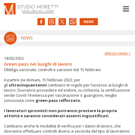
Le tue preferenze relative alla privacy
Informativa sulla raccolta
NEWS
elenco news >
14/02/2022
Green pass nei luoghi di lavoro
Obbligo vaccinale, controlli e sanzioni dal 15 febbraio
A partire da domani, 15 febbraio 2022, per
gli
ultracinquantenni
cambiano le regole per l’accesso ai luoghi di
lavoro. Dovranno possedere ed esibire, su richiesta, la certificazione
verde Covid-19 emessa per vaccinazione o guarigione, meglio
conosciuta come
green pass rafforzato
.
I lavoratori sprovvisti non potranno prestare la propria
attività e saranno considerati assenti ingiustificati.
Cambiano anche le modalità di verifica per i datori di lavoro, che
dovranno effettuare controlli diversi a seconda del tipo di lavoratore: