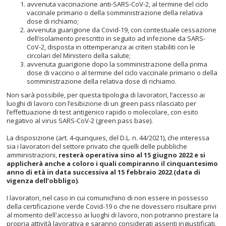
avvenuta vaccinazione anti-SARS-CoV-2, al termine del ciclo
vaccinale primario o della somministrazione della relativa
dose di richiamo;
avvenuta guarigione da Covid-19, con contestuale cessazione
dell'isolamento prescritto in seguito ad infezione da SARS-
CoV-2, disposta in ottemperanza ai criteri stabiliti con le
circolari del Ministero della salute;
avvenuta guarigione dopo la somministrazione della prima
dose di vaccino o al termine del ciclo vaccinale primario o della
somministrazione della relativa dose di richiamo.
Non sarà possibile, per questa tipologia di lavoratori, l’accesso ai
luoghi di lavoro con l’esibizione di un green pass rilasciato per
l’effettuazione di test antigenico rapido o molecolare, con esito
negativo al virus SARS-CoV-2 (green pass base).
La disposizione (art. 4-quinquies, del D.L. n. 44/2021), che interessa
sia i lavoratori del settore privato che quelli delle pubbliche
amministrazioni,
resterà operativa sino al 15 giugno 2022 e si
applicherà anche a coloro i quali compiranno il cinquantesimo
anno di età in data successiva al 15 febbraio 2022 (data di
vigenza dell’obbligo)
.
I lavoratori, nel caso in cui comunichino di non essere in possesso
della certificazione verde Covid-19 o che ne dovessero risultare privi
al momento dell'accesso ai luoghi di lavoro, non potranno prestare la
propria attività lavorativa e saranno considerati assenti ingiustificati.