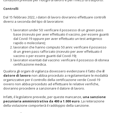
condizioni previste per i luoghi di lavoro e per i mezzi di trasporto.
Controlli
Dal 15 febbraio 2022, i datori di lavoro dovranno effettuare controlli
diversi a seconda del tipo di lavoratore:
lavoratori under 50: verificare il possesso di un green pass
base (ricevuto per aver effettuato il vaccino, per essere guariti
dal Covid-19 oppure per aver effettuato un test antigenico
rapido o molecolare);
lavoratori che hanno compiuto 50 anni: verificare il possesso
di un green pass rafforzato (ricevuto per aver effettuato il
vaccino o per essere guariti dal Covid-19);
lavoratori esentati dal vaccino: verificare il possesso di idonea
certificazione medica.
Qualora gli organi di vigilanza dovessero evidenziare il fatto che
il
datore di lavoro
non abbia proceduto a regolamentare le modalità
organizzative per il controllo della certificazione verde Covid-19
ovvero non abbia proceduto ad effettuare le relative verifiche,
dovranno procedere a sanzionare il datore di lavoro.
Infatti, il legislatore prevede, per queste mancanze,
una sanzione
pecuniaria amministrativa da 400 a 1.000 euro
. La reiterazione
della violazione comporterà il raddoppio della sanzione.