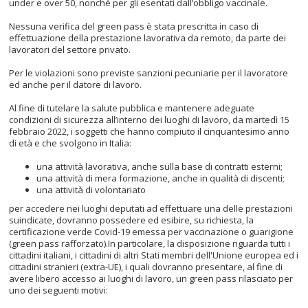
under e over 50, nonché per gli esentati dall’obbligo vaccinale.
Nessuna verifica del green pass è stata prescritta in caso di
effettuazione della prestazione lavorativa da remoto, da parte dei
lavoratori del settore privato.
Per le violazioni sono previste sanzioni pecuniarie per il lavoratore
ed anche per il datore di lavoro.
Al fine di tutelare la salute pubblica e mantenere adeguate
condizioni di sicurezza all’interno dei luoghi di lavoro, da martedì 15
febbraio 2022, i soggetti che hanno compiuto il cinquantesimo anno
di età e che svolgono in Italia:
una attività lavorativa, anche sulla base di contratti esterni;
una attività di mera formazione, anche in qualità di discenti;
una attività di volontariato
per accedere nei luoghi deputati ad effettuare una delle prestazioni
suindicate, dovranno possedere ed esibire, su richiesta, la
certificazione verde Covid-19 emessa per vaccinazione o guarigione
(green pass rafforzato).In particolare, la disposizione riguarda tutti i
cittadini italiani, i cittadini di altri Stati membri dell'Unione europea ed i
cittadini stranieri (extra-UE), i quali dovranno presentare, al fine di
avere libero accesso ai luoghi di lavoro, un green pass rilasciato per
uno dei seguenti motivi: