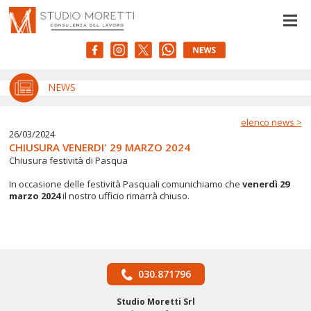
Le tue preferenze relative alla privacy
Informativa sulla raccolta
NEWS
elenco news >
26/03/2024
CHIUSURA VENERDI' 29 MARZO 2024
Chiusura festività di Pasqua
In occasione delle festività Pasquali comunichiamo che
venerdì 29
marzo 2024
il nostro ufficio rimarrà chiuso.
030.871796
Studio Moretti Srl