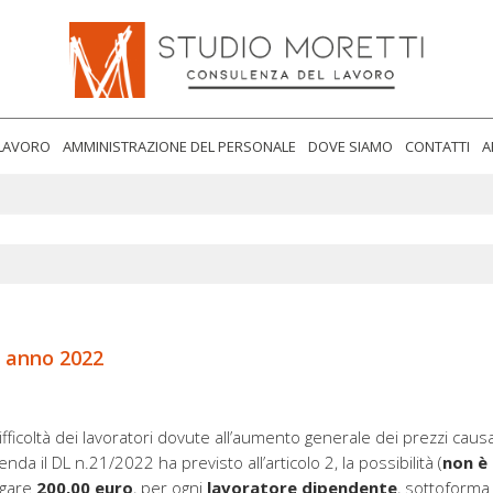
Informativa sulla raccolta
Le tue preferenze relative alla privacy
 LAVORO
AMMINISTRAZIONE DEL PERSONALE
DOVE SIAMO
CONTATTI
A
 anno 2022
ifficoltà dei lavoratori dovute all’aumento generale dei prezzi caus
nda il DL n.21/2022 ha previsto all’articolo 2, la possibilità (
non è
ogare
200,00 euro
, per ogni
lavoratore dipendente
, sottoforma