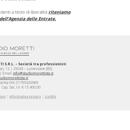
ti a titolo di liberalità
riteniamo
dell’Agenzia delle Entrate.
 S.R.L. – Società tra professionisti
sci, 12 | 25065 – Lumezzane (BS)
| Email:
info@studiomorettistp.it
udiomorettistp.it
 Partita IVA: 01795620986
Cap. Soc. I.V. € 15.400,00
kies
|
informativa privacy
|
credits