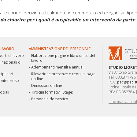
e i buoni benzina attualmente in commercio ed erogarli ai dipenden
da chiarire per i quali è auspicabile un intervento da parte 
 LAVORO
AMMINISTRAZIONE DEL PERSONALE
orti di lavoro
Elaborazione paghe e libro unico del
lavoro
i nazionali di
Adempimenti mensili e annuali
STUDIO MORETTI
Via Antonio Gram
iplinari
Rilevazione presenze e cedolini paga
Tel. 030.871796 
on-line
contenzioso
PEC:
pec@pec.st
Dimissioni on-line
Codice Fiscale e
REA BS-352784 | 
ociali
Tirocini formativi (Stage)
Personale domestico
informativa coo