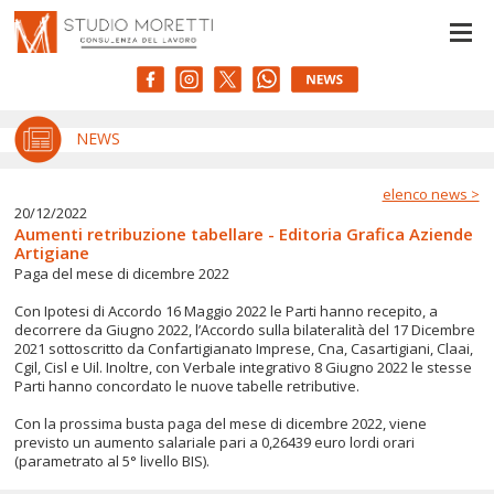
Le tue preferenze relative alla privacy
Informativa sulla raccolta
NEWS
elenco news >
20/12/2022
Aumenti retribuzione tabellare - Editoria Grafica Aziende
Artigiane
Paga del mese di dicembre 2022
Con Ipotesi di Accordo 16 Maggio 2022 le Parti hanno recepito, a
decorrere da Giugno 2022, l’Accordo sulla bilateralità del 17 Dicembre
2021 sottoscritto da Confartigianato Imprese, Cna, Casartigiani, Claai,
Cgil, Cisl e Uil. Inoltre, con Verbale integrativo 8 Giugno 2022 le stesse
Parti hanno concordato le nuove tabelle retributive.
Con la prossima busta paga del mese di dicembre 2022, viene
previsto un aumento salariale pari a 0,26439 euro lordi orari
(parametrato al 5° livello BIS).